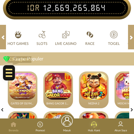
IDR
12,669,265,064
HOT GAMES
SLOTS
LIVE CASINO
RACE
TOGEL
OL
Game Populer
CS 24jam!
GATES OF OLYMPUS POP
BANG GACOR 1000
NEZHA 2
Beranda
Promosi
Masuk
Hub. Kami
Akun Saya