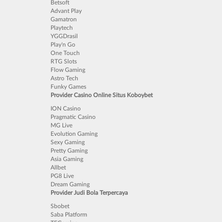
Betsoft
Advant Play
Gamatron
Playtech
YGGDrasil
Play'n Go
One Touch
RTG Slots
Flow Gaming
Astro Tech
Funky Games
Provider Casino Online Situs Koboybet
ION Casino
Pragmatic Casino
MG Live
Evolution Gaming
Sexy Gaming
Pretty Gaming
Asia Gaming
Allbet
PG8 Live
Dream Gaming
Provider Judi Bola Terpercaya
Sbobet
Saba Platform