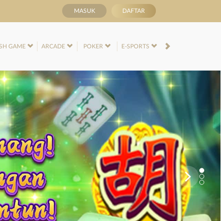
MASUK
DAFTAR
SH GAME
ARCADE
POKER
E-SPORTS
SABUNG AYAM