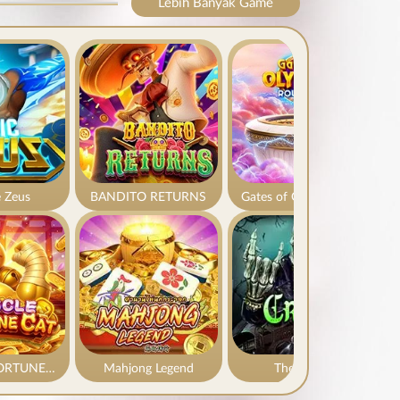
Lebih Banyak Game
e Zeus
BANDITO RETURNS
Gates of Olympus Roulette
MUSCLE FORTUNE CAT
Mahjong Legend
The Crypt