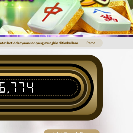
knyamanan yang mungkin ditimbulkan.
Pemeliharaan Terjadwal: PP Virtual Sport
54,881