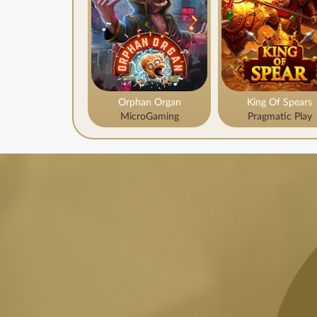
Orphan Organ
King Of Spears
MicroGaming
Pragmatic Play