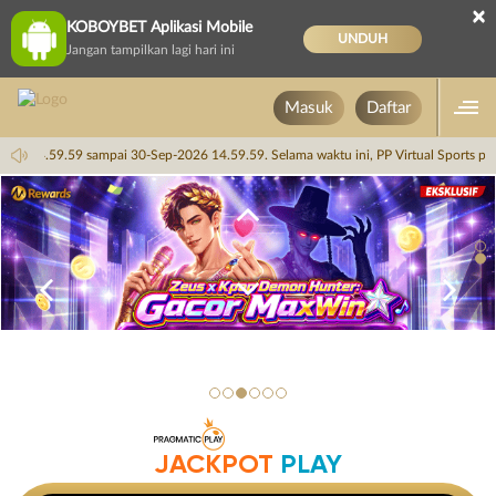
×
KOBOYBET Aplikasi Mobile
UNDUH
Jangan tampilkan lagi hari ini
Masuk
Daftar
6 dari 14.59.59 sampai 30-Sep-2026 14.59.59. Selama waktu ini, PP Virtual Sports 
JACKPOT
PLAY