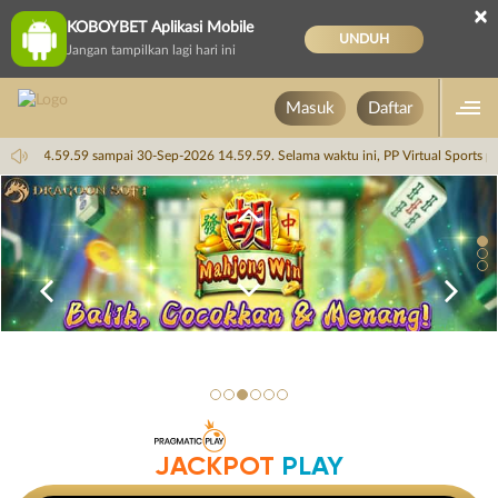
×
KOBOYBET Aplikasi Mobile
UNDUH
Jangan tampilkan lagi hari ini
Masuk
Daftar
6 dari 14.59.59 sampai 30-Sep-2026 14.59.59. Selama waktu ini, PP Virtual Sports
JACKPOT
PLAY