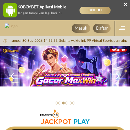
×
KOBOYBET Aplikasi Mobile
UNDUH
Jangan tampilkan lagi hari ini
Masuk
Daftar
4.59.59 sampai 30-Sep-2026 14.59.59. Selama waktu ini, PP Virtual Sports permain
JACKPOT
PLAY