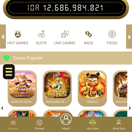
IDR
12,686,984,021
HOT GAMES
SLOTS
LIVE CASINO
RACE
TOGEL
OL
Game Populer
CS 24jam!
GATES OF OLYMPUS POP
TREASURES OF AZTEC
NEZHA 2
Beranda
Promosi
Masuk
Hub. Kami
Akun Saya