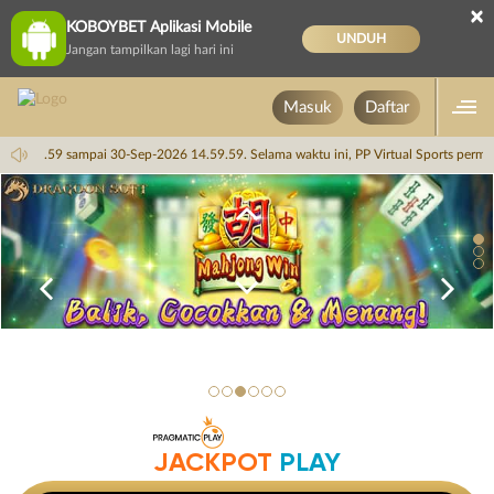
×
KOBOYBET Aplikasi Mobile
UNDUH
Jangan tampilkan lagi hari ini
Masuk
Daftar
ri 14.59.59 sampai 30-Sep-2026 14.59.59. Selama waktu ini, PP Virtual Sports perm
JACKPOT
PLAY