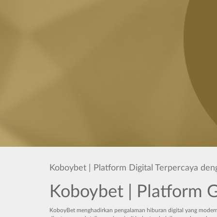
Koboybet | Platform Digital Terpercaya d
Koboybet | Platform 
KoboyBet menghadirkan pengalaman hiburan digital yang modern 