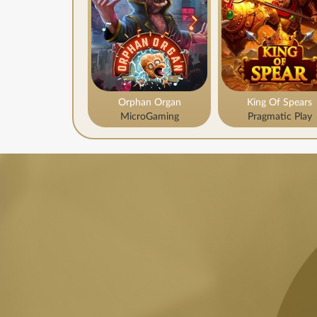
Orphan Organ
King Of Spears
MicroGaming
Pragmatic Play