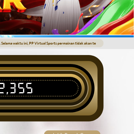
aktu ini, PP Virtual Sports permainan tidak akan tersedia. Kami memohon maaf atas
42,355