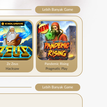
Lebih Banyak Game
Ze Zeus
Pandemic Rising
Hacksaw
Pragmatic Play
Lebih Banyak Game