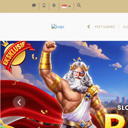
HOT GAMES
SL