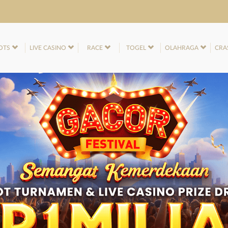
OTS
LIVE CASINO
RACE
TOGEL
OLAHRAGA
CRA