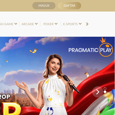
MASUK
DAFTAR
SH GAME
ARCADE
POKER
E-SPORTS
SABUNG AYAM