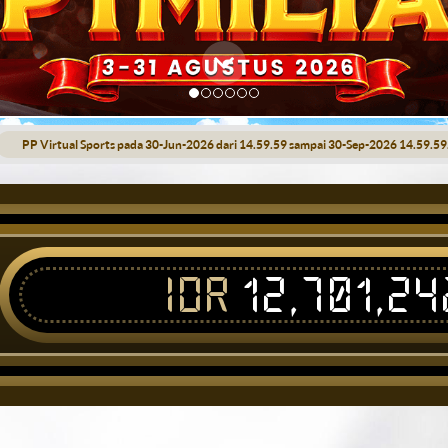
tual Sports pada 30-Jun-2026 dari 14.59.59 sampai 30-Sep-2026 14.59.59. Selama w
IDR
12,701,2