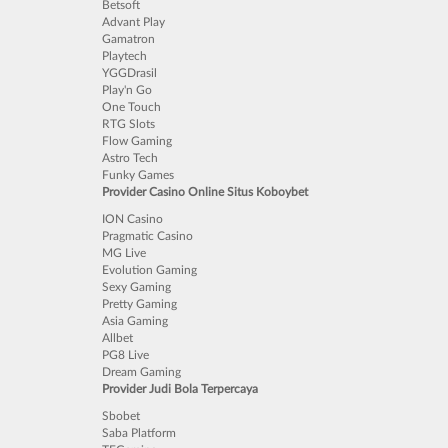
Betsoft
Advant Play
Gamatron
Playtech
YGGDrasil
Play'n Go
One Touch
RTG Slots
Flow Gaming
Astro Tech
Funky Games
Provider Casino Online Situs Koboybet
ION Casino
Pragmatic Casino
MG Live
Evolution Gaming
Sexy Gaming
Pretty Gaming
Asia Gaming
Allbet
PG8 Live
Dream Gaming
Provider Judi Bola Terpercaya
Sbobet
Saba Platform