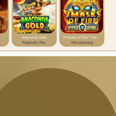
Anaconda Gold
9 Masks of Fire™ HyperSpins™
Pragmatic Play
MicroGaming