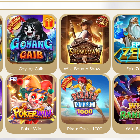
Goyang Gaib
Wild Bounty Showdown
Epic Z
Poker Win
Pirate Quest 1000
Wild B