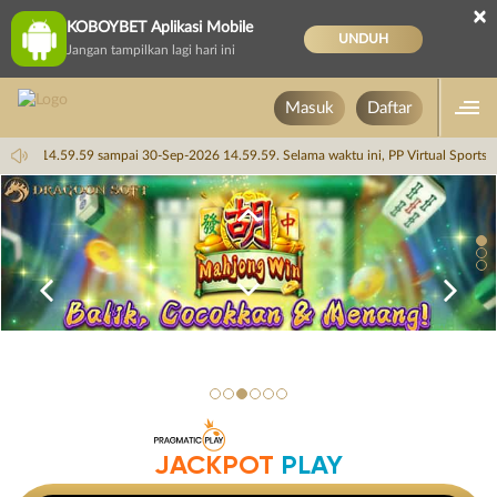
×
KOBOYBET Aplikasi Mobile
UNDUH
Jangan tampilkan lagi hari ini
Masuk
Daftar
26 dari 14.59.59 sampai 30-Sep-2026 14.59.59. Selama waktu ini, PP Virtual Sport
JACKPOT
PLAY