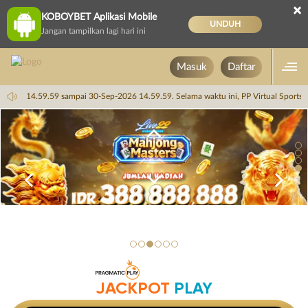
×
KOBOYBET Aplikasi Mobile
UNDUH
Jangan tampilkan lagi hari ini
Masuk
Daftar
026 dari 14.59.59 sampai 30-Sep-2026 14.59.59. Selama waktu ini, PP Virtual Sport
JACKPOT
PLAY