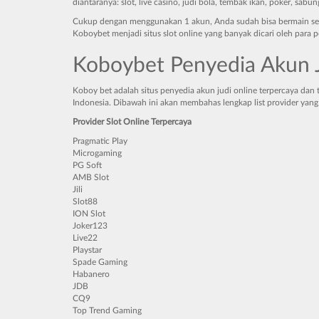
diantaranya: slot, live casino, judi bola, tembak ikan, poker, sab
Cukup dengan menggunakan 1 akun, Anda sudah bisa bermain semu
Koboybet menjadi situs slot online yang banyak dicari oleh para 
Koboybet Penyedia Akun J
Koboy bet adalah situs penyedia akun judi online terpercaya dan t
Indonesia. Dibawah ini akan membahas lengkap list provider yang 
Provider Slot Online Terpercaya
Pragmatic Play
Microgaming
PG Soft
AMB Slot
Jili
Slot88
ION Slot
Joker123
Live22
Playstar
Spade Gaming
Habanero
JDB
CQ9
Top Trend Gaming