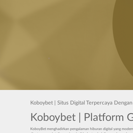
Koboybet | Situs Digital Terpercaya Deng
Koboybet | Platform 
KoboyBet menghadirkan pengalaman hiburan digital yang modern 