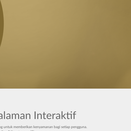
laman Interaktif
ang untuk memberikan kenyamanan bagi setiap pengguna.