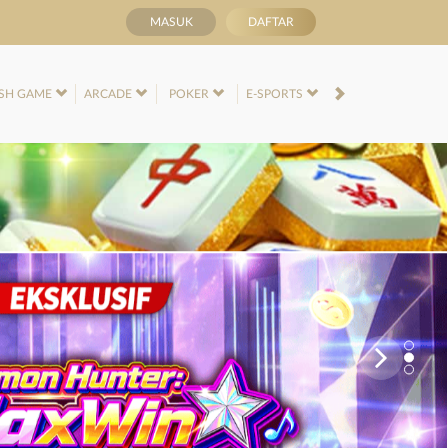
MASUK
DAFTAR
SH GAME
ARCADE
POKER
E-SPORTS
SABUNG AYAM