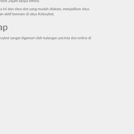
nline 24jam tanpa offline.
i dan situs slot yang mudah diakses, menjadikan situs
an aktif bermain di situs Koboybet.
ap
oybet sangat digemari oleh kalangan pecinta slot online di