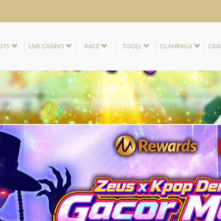
OTS
LIVE CASINO
RACE
TOGEL
OLAHRAGA
CRA