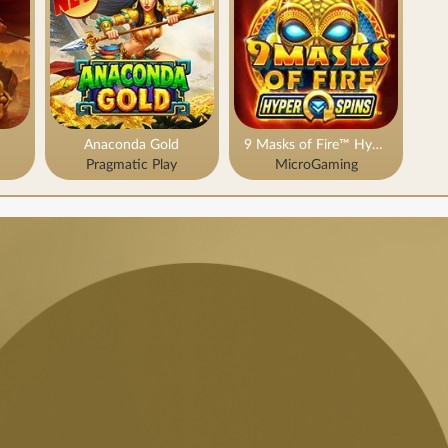
Anaconda Gold
9 Masks of Fire™ HyperSpins™
Pragmatic Play
MicroGaming