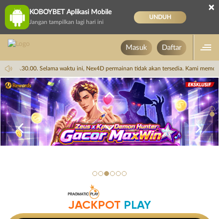
×
KOBOYBET Aplikasi Mobile
UNDUH
Jangan tampilkan lagi hari ini
Masuk
Daftar
mpai 08.30.00. Selama waktu ini, Nex4D permainan tidak akan tersedia. Kami memo
JACKPOT
PLAY