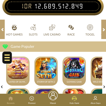
IDR
12,689,512,049
HOT GAMES
SLOTS
LIVE CASINO
RACE
TOGEL
OL
Game Populer
CS 24jam!
GATES OF OLYMPUS POP
STORM OF SETH 2
GOYANG GAIB
Beranda
Promosi
Masuk
Hub. Kami
Akun Saya