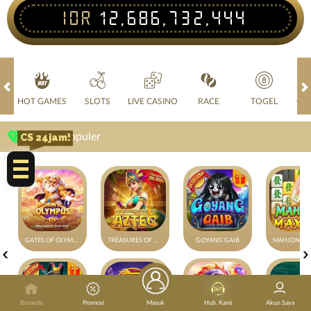
IDR
12,686,732,444
HOT GAMES
SLOTS
LIVE CASINO
RACE
TOGEL
OL
Game Populer
CS 24jam!
GATES OF OLYMPUS POP
TREASURES OF AZTEC
GOYANG GAIB
Beranda
Promosi
Masuk
Hub. Kami
Akun Saya