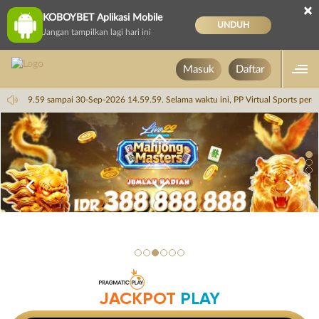
×
KOBOYBET Aplikasi Mobile
UNDUH
Jangan tampilkan lagi hari ini
Masuk
Daftar
ari 14.59.59 sampai 30-Sep-2026 14.59.59. Selama waktu ini, PP Virtual Sports pe
JACKPOT
PLAY